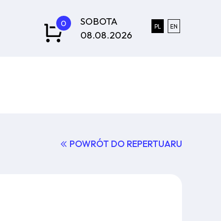
SOBOTA
0
0
Polski
English
PL
EN
Dziś jest sobota, 08
08.08.2026
sztuk
w
koszyku.
Łączna
kwota:
0.00
złotych
POWRÓT DO REPERTUARU