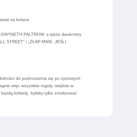
świat na kolana.
ól GWYNETH PALTROW, a także dwukrotny
LL STREET” i „ZŁAP MNIE, JEŚLI
 zdolności do podnoszenia się po życiowych
gnie więc wszystkie reguły, wejdzie w
 każdą kobietę, byleby tylko zrealizować
r