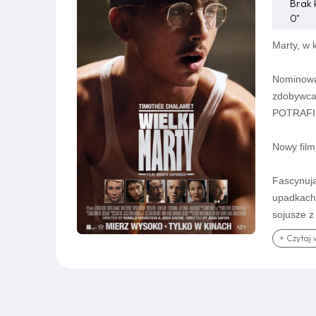
Brak 
0"
Marty, w 
Nominowa
zdobywca
POTRAFI
Nowy fil
Fascynują
upadkach.
sojusze z
swoje mar
+ Czytaj 
reżyseria
aktorzy: 
USA 2025