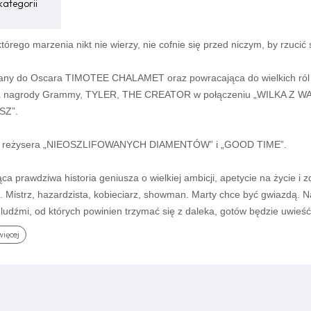
kategorii
którego marzenia nikt nie wierzy, nie cofnie się przed niczym, by rzucić 
ny do Oscara TIMOTEE CHALAMET oraz powracająca do wielkich r
 nagrody Grammy, TYLER, THE CREATOR w połączeniu „WILKA Z WA
SZ”.
m reżysera „NIEOSZLIFOWANYCH DIAMENTÓW” i „GOOD TIME”.
ca prawdziwa historia geniusza o wielkiej ambicji, apetycie na życie i
 Mistrz, hazardzista, kobieciarz, showman. Marty chce być gwiazdą. Na
 ludźmi, od których powinien trzymać się z daleka, gotów będzie uwieść
zenie o wielkości.
więcej
: Josh Safdie
Timothee Chalamet, Gwyneth Paltrow, Tyler, The Creator, Fran Dresche
, 150'